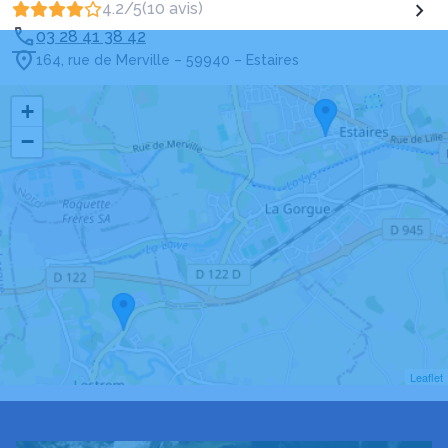
4.2/5
(10 avis)
03 28 41 38 42
164, rue de Merville – 59940 – Estaires
+
−
Leaflet