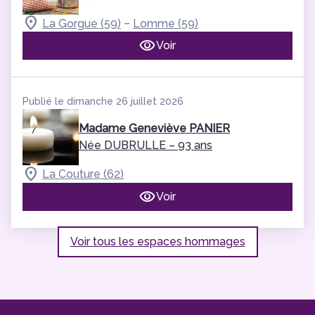
–
La Gorgue (59)
Lomme (59)
Voir
Publié le dimanche 26 juillet 2026
Madame Geneviève PANIER
Née DUBRULLE
– 93 ans
La Couture (62)
Voir
Voir tous les espaces hommages