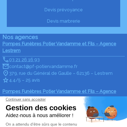
Devis prévoyance
Devis marbrerie
Nos agences
Pompes Funèbres Potier Vandamme et Fils – Agence
Lestrem
03 21 26 16 93
contact@pf-potiervandamme.fr
379, rue du Général de Gaulle – 62136 – Lestrem
4.4/5 – 25 avis
Pompes Funèbres Potier Vandamme et Fils – Agence
Estaires
03 28 41 38 42
contact@pf-potiervandamme.fr
164, rue de Merville – 59940 – Estaires