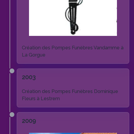
Création des Pompes Funèbres Vandamme à
La Gorgue
2003
Création des Pompes Funèbres Dominique
Fleurs à Lestrem
2009