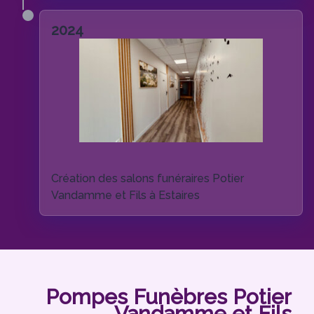
2024
Création des salons funéraires Potier
Vandamme et Fils à Estaires
Pompes Funèbres Potier
Vandamme et Fils