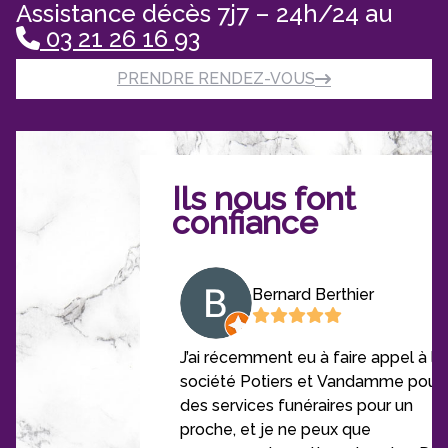
Assistance décès 7j7 – 24h/24 au
03 21 26 16 93
PRENDRE RENDEZ-VOUS
Ils nous font
confiance
 Bnvl
Bernard Berthier
rimer ma
J’ai récemment eu à faire appel à la
 Monsieur Potier,
société Potiers et Vandamme pour
e et leur fils
des services funéraires pour un
à l’ensemble du
proche, et je ne peux que