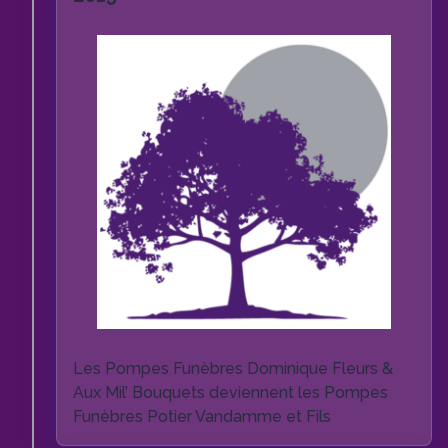
Les Pompes Funèbres Dominique Fleurs &
Aux Mil’ Bouquets deviennent les Pompes
Funèbres Potier Vandamme et Fils