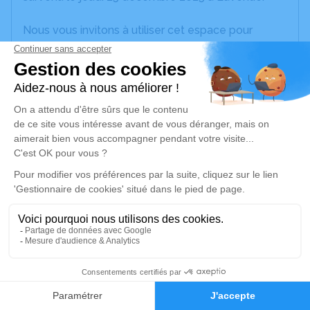
Nous vous invitons à utiliser cet espace pour
laisser vos condoléances, partager des photos
souvenirs, une anecdote ou exprimer vos pensées
à travers des poèmes ou des textes. Cet endroit
est un lieu d'expression dédié à honorer la
mémoire de Jean-Pierre FACHE.
Un service de plantation d’arbre hommage est
disponible ici
.
Je rends hommage
Cérémonie religieuse
samedi 10 janvier 2026 à 10h30
22
Église Sainte Madeleine À la Fosse de
Faire-part
Hommages
Lestrem