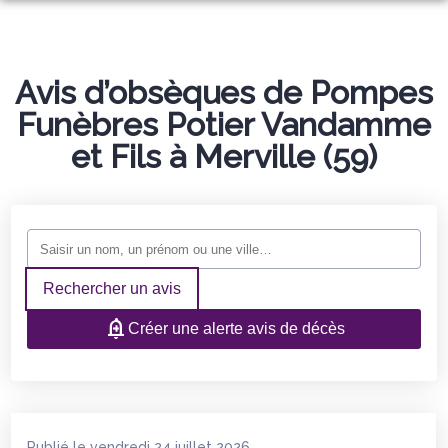
ACCUEIL
NOS SERVICES
Avis d’obsèques de Pompes
Funèbres Potier Vandamme
NOS AGENCES
ORGANISER DES OBSÈQUES
et Fils à Merville (59)
CHAMBRES FUNERAIRES
LESTREM
PRÉVOIR SES OBSÈQUES
ESPACES HOMMAGES
LESTREM
ESTAIRES
SERVICES AUX FAMILLES
ESTAIRES
Rechercher un avis
Créer une alerte avis de décès
Publié le vendredi 24 juillet 2026