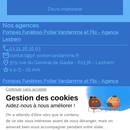
Devis marbrerie
Nos agences
Pompes Funèbres Potier Vandamme et Fils - Agence
Lestrem
03 21 26 16 93
contact@pf-potiervandamme.fr
379, rue du Général de Gaulle - 62136 - Lestrem
4.4/5 - 25 avis
Pompes Funèbres Potier Vandamme et Fils - Agence
Estaires
03 28 41 38 42
contact@pf-potiervandamme.fr
164, rue de Merville - 59940 - Estaires
4.2/5 - 10 avis
Nos Services
Liens utiles